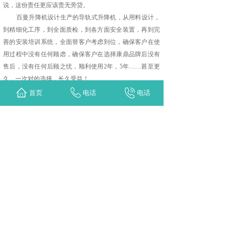
说，这份责任更应该责无旁贷。
百曼升降机设计生产的导轨式升降机，从用料设计，
到精细化工序，到全面质检，到各方面安全装置，再到完
善的安装培训系统，全面替客户考虑到位，确保客户在使
用过程中没有任何顾虑，确保客户在选择康鼎品牌后没有
售后，没有任何后顾之忧，顺利使用2年，5年……甚至更
久，一次对的选择，长久受益！
首页
电话
电话
上一篇：
联系我们
下一篇：
升降平台的使用注意事项
主营产品：
升降平台 | 升降货梯 | 剪叉高空作业平台 | 铝合
金升降作业平台 | 物流装卸平台 | 轨道交通升降设备 | 其他
定制型升降设备
版权所有 © 翻版必究 百曼（苏州）智能机械有限公司
苏ICP备20026355号-2
技术支持：品划网络