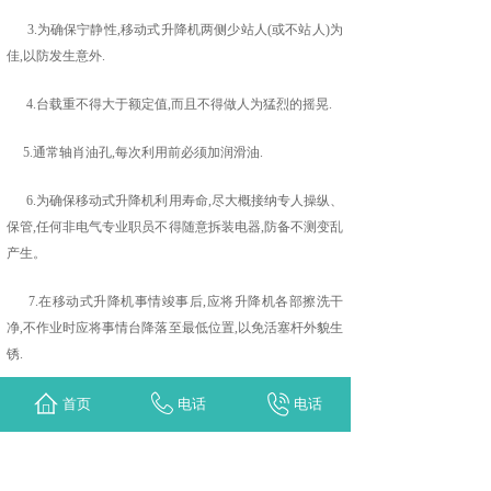
3.为确保宁静性,移动式升降机两侧少站人(或不站人)为
佳,以防发生意外.
4.台载重不得大于额定值,而且不得做人为猛烈的摇晃.
5.通常轴肖油孔,每次利用前必须加润滑油.
6.为确保移动式升降机利用寿命,尽大概接纳专人操纵、
保管,任何非电气专业职员不得随意拆装电器,防备不测变乱
产生。
7.在移动式升降机事情竣事后,应将升降机各部擦洗干
净,不作业时应将事情台降落至最低位置,以免活塞杆外貌生
锈.
以上的七点大家一定要记得，移动式升降机的工作原理
首页
电话
电话
其实十分简单快捷，为好多企业减少不必要的麻烦，所以
一定要注意操作事项。