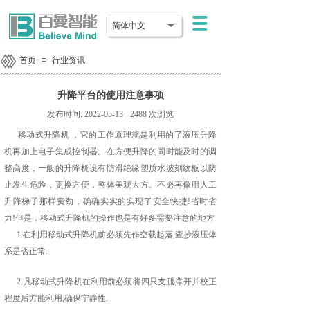
简体中文
首页
≡
行业资讯
升降平台的使用注意事项
发布时间:
2022-05-13
2488
次浏览
移动式升降机 ，它的工作原理就是利用的了液压升降
机再加上电子集成控制器。在方便升降的同时能及时的调
整高度，一般的升降机设有防滑绝缘塑质水波刻纹板以防
止发生危险，更换方便，整体美观大方。不必再像用人工
升降梯子那样费劲，确确实实的实现了安全快捷!省时省
力!但是，移动式升降机的操作也是有好多需要注意的地方
1.在利用移动式升降机前必须先作空载起落,查抄液压体
系是否正常.
2.凡移动式升降机在利用前必须将四只支腿撑开并校正
程度后方能利用,确保宁静性.